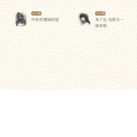
上一則
下一則
中秋夜煙硝四起
為了他 我剪去一
頭長髮