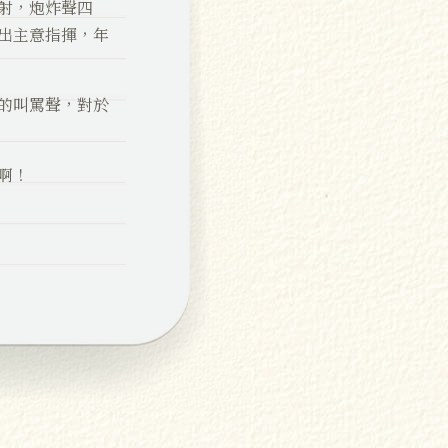
射，炮炸聲四
出主意指揮，年
的叫罵聲，對於
啊！