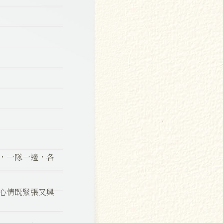
，一隊一邊，各
心情既緊張又興