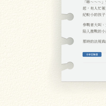
「咻～～～」
起，有人忙著
紀較小的孩子
參戰者大叫、
陷入激戰的小
那時的法規真
分享至臉書