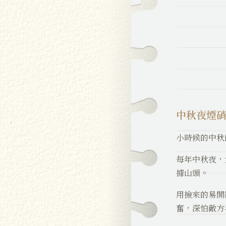
中秋夜煙
小時候的中秋
每年中秋夜，
據山頭。
用撿來的易開
奮，深怕敵方