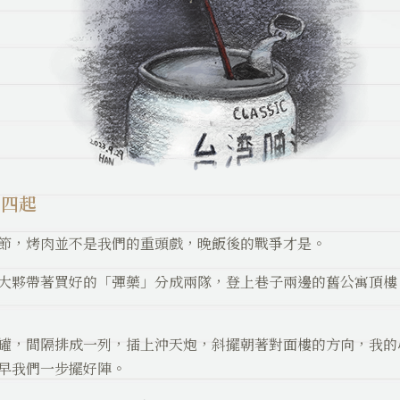
硝四起
節，烤肉並不是我們的重頭戲，晚飯後的戰爭才是。
大夥帶著買好的「彈藥」分成兩隊，登上巷子兩邊的舊公寓頂樓
罐，間隔排成一列，插上沖天炮，斜擺朝著對面樓的方向，我的
早我們一步擺好陣。