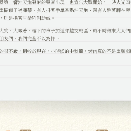
當第一響沖天炮發射的聲音出現，也宣告大戰開始。一時火光四
重擺罐子補彈藥、有人抖著手拿香點沖天炮、還有人跳著腳在旁
，則是摀著耳朵吼叫助威。
大笑、大喊著，樓下的車子加速穿越交戰區，時不時傳來大人們
朋友們，我們完全不以為忤。
的很不嚴，相較於現在，小時候的中秋節，烤肉真的不是重頭戲