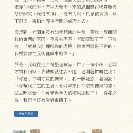
把抓住我的手，有種天要塌下來的恐懼感在我身體裡
蔓延開來。我沒有掙扎，沒有大叫，只是低著頭、垂
下眼皮，害怕地等待老闆的處理方式。
沒想到，老闆並沒有如我想像的生氣、罵我，反而問
我偷東西的原因，我沒有回答，老闆沉默了了一下後
說：「就算我能理解你的處境，偷東西還是不對的，
我要罰你在我店裡做事賠償。」
於是，我就在他店裡整理貨品，忙了一個小時，老闆
才讓我回家。我轉頭就往店外跑，老闆趕忙叫住我：
「你忘了你剛才買的糖果。」我一臉疑惑，老闆說：
「你幫我打工的工資，剛好拿來付你這些糖果的錢，
回去吃吃看，你會覺得今天的糖果更甜了！」從那之
後，我再也沒有偷過東西了。
分享至臉書
上一則
下一則